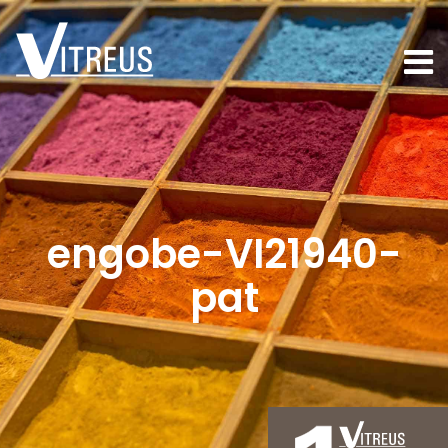
engobe-VI21940-
pat